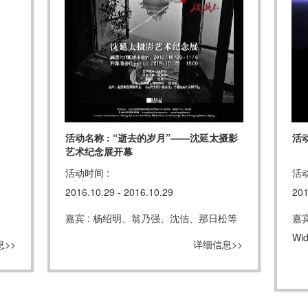
活动名称 : “逝去的岁月”——沈延太摄影
活
艺术纪念展开幕
活动时间 :
活动
2016.10.29 - 2016.10.29
201
嘉宾 : 杨绍明、翁乃强、沈佶、那日松等
嘉宾
Wid
>>
详细信息>>