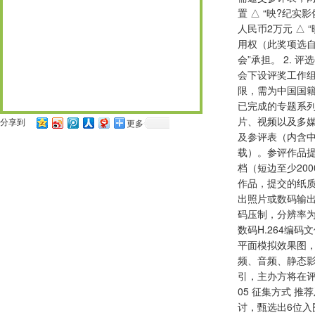
置 △ “映?纪实
人民币2万元 △
用权（此奖项选自5
会”承担。 2.
会下设评奖工作组
限，需为中国国籍
已完成的专题系
片、视频以及多媒
分享到
更多
及参评表（内含中英文
载）。参评作品提交
档（短边至少20
作品，提交的纸质
出照片或数码输出照
码压制，分辨率为A
数码H.264编
平面模拟效果图
频、音频、静态影
引，主办方将在评选
05 征集方式 推
讨，甄选出6位入