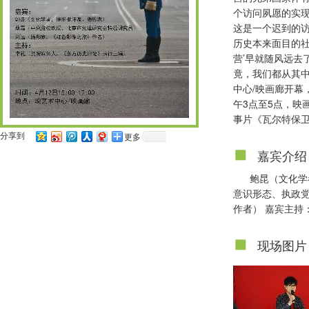
个访问夙愿的实
这是一个迟到的
历史本来面目的社
营’早就随风远去
竟，我们都从其中
中心/映画廊开幕
午3点至5点，映
事片《瓦尔特保
分享到
更多
嘉宾介绍
鲍昆（文化学
意识形态、执政
作者） 嘉宾主持
现场图片