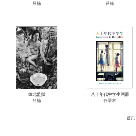
吕楠
吕楠
缅北监狱
八十年代中学生画册
吕楠
任署林
首页