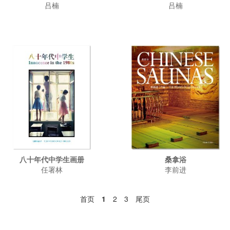
吕楠
吕楠
八十年代中学生画册
桑拿浴
任署林
李前进
首页
1
2
3
尾页