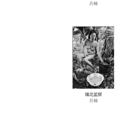
吕楠
缅北监狱
吕楠