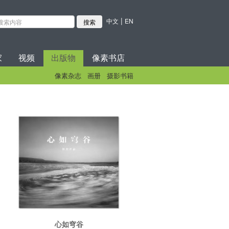
|
中文
EN
家
视频
出版物
像素书店
像素杂志
画册
摄影书籍
心如穹谷