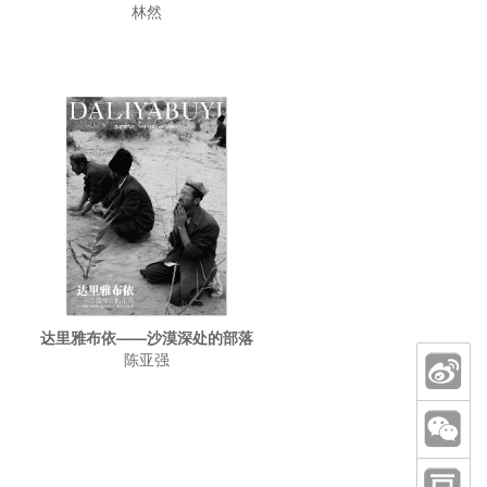
林然
达里雅布依——沙漠深处的部落
陈亚强