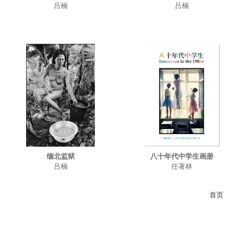
吕楠
吕楠
缅北监狱
八十年代中学生画册
吕楠
任署林
首页