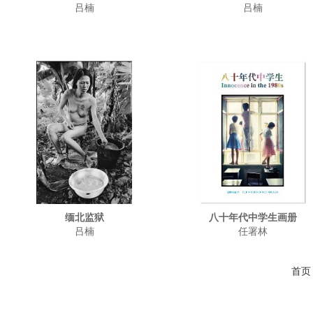
吕楠
吕楠
缅北监狱
八十年代中学生画册
吕楠
任署林
首页