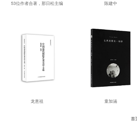
53位作者合著，那日松主编
陈建中
龙憙祖
童加涵
首