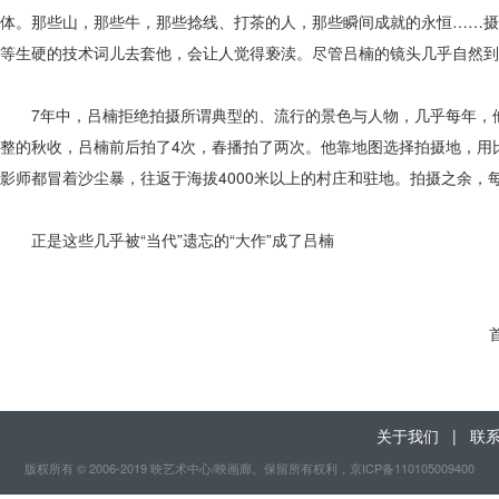
体。那些山，那些牛，那些捻线、打茶的人，那些瞬间成就的永恒……摄
等生硬的技术词儿去套他，会让人觉得亵渎。尽管吕楠的镜头几乎自然到
7年中，吕楠拒绝拍摄所谓典型的、流行的景色与人物，几乎每年，他
整的秋收，吕楠前后拍了4次，春播拍了两次。他靠地图选择拍摄地，用
影师都冒着沙尘暴，往返于海拔4000米以上的村庄和驻地。拍摄之余
正是这些几乎被“当代”遗忘的“大作”成了吕楠
关于我们
|
联
版权所有 © 2006-2019 映艺术中心/映画廊。保留所有权利
，京ICP备110105009400