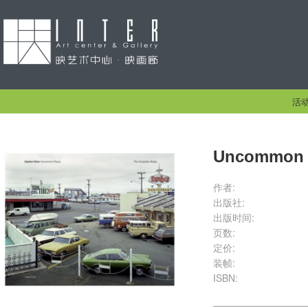
活
Uncommon 
作者:
出版社:
出版时间:
页数:
定价:
装帧:
ISBN: