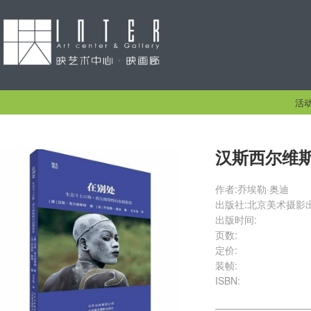
活
汉斯西尔维
作者:乔埃勒·奥迪
出版社:北京美术摄影
出版时间:
页数:
定价:
装帧:
ISBN: