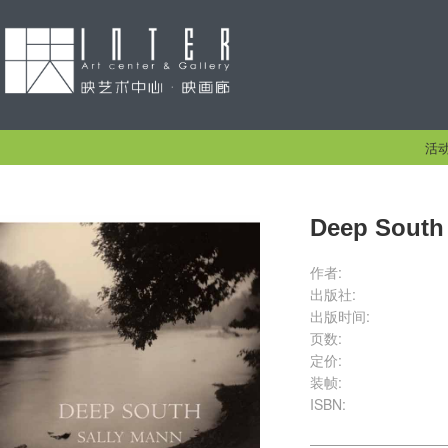
活
Deep South
作者:
出版社:
出版时间:
页数:
定价:
装帧:
ISBN: