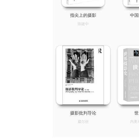
指尖上的摄影
中国
陈建中
摄影批判导论
世
葳尔丝
内奥