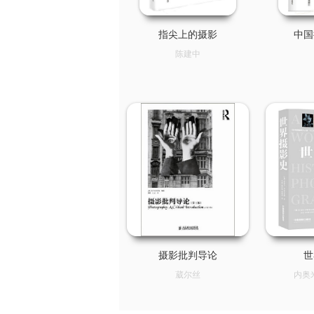
指尖上的摄影
中国
陈建中
摄影批判导论
世
葳尔丝
内奥