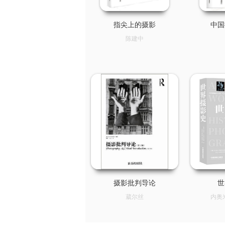
指尖上的摄影
中国
陈建中
摄影批判导论
世
葳尔丝
内奥