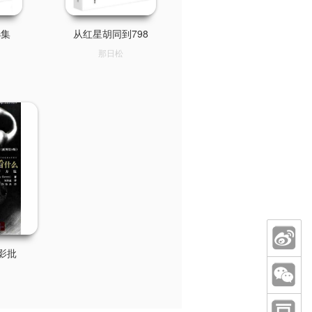
选集
从红星胡同到798
那日松
影批