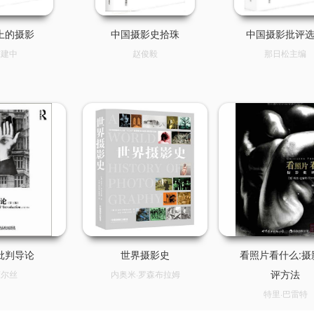
上的摄影
中国摄影史拾珠
中国摄影批评
陈建中
赵俊毅
那日松主编
批判导论
世界摄影史
看照片看什么:摄
评方法
葳尔丝
内奥米·罗森布拉姆
特里·巴雷特