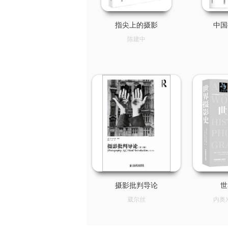
指尖上的摄影
中国
陈建中
摄影批判导论
世
葳尔丝
内奥